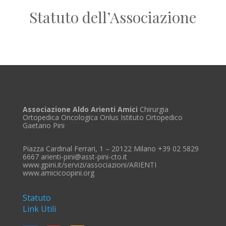
Statuto dell’Associazione
Associazione Aldo Arienti Amici
Chirurgia
Ortopedica Oncologica Onlus Istituto Ortopedico
Gaetano Pini
Piazza Cardinal Ferrari, 1 – 20122 Milano +39 02 5829
6667 arienti-pini@asst-pini-cto.it
www.gpini.it/servizi/associazioni/ARIENTI
www.amicicoopini.org
Statuto
Link Utili